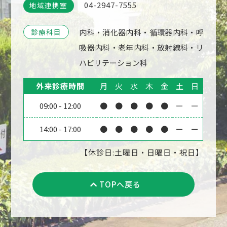
04-2947-7555
地域連携室
診療科目
内科・消化器内科・循環器内科・呼
吸器内科・老年内科・放射線科・リ
ハビリテーション科
外来診療時間
月
火
水
木
金
土
日
09:00
-
12:00
●
●
●
●
●
ー
ー
14:00
-
17:00
●
●
●
●
●
ー
ー
【休診日:土曜日・日曜日・祝日】
TOPへ戻る