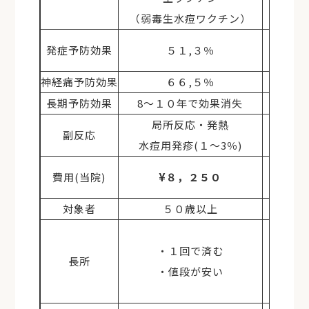
（弱毒生水痘ワクチン）
発症予防効果
５１,３％
７
神経痛予防効果
６６,５％
長期予防効果
8～１０年で効果消失
局所反応・発熱
副反応
水痘用発疹(１～3％)
費用(当院)
¥８，２５０
対象者
５０歳以上
・
・１回で済む
長所
・値段が安い