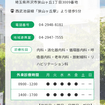
埼玉県所沢市狭山ヶ丘1丁目3009番地
西武池袋線「狭山ヶ丘駅」より徒歩5分
04-2948-8181
電話番号
04-2947-7555
地域連携室
診療科目
内科・消化器内科・循環器内科・呼
吸器内科・老年内科・放射線科・リ
ハビリテーション科
外来診療時間
月
火
水
木
金
土
日
09:00
-
12:00
●
●
●
●
●
ー
ー
14:00
-
17:00
●
●
●
●
●
ー
ー