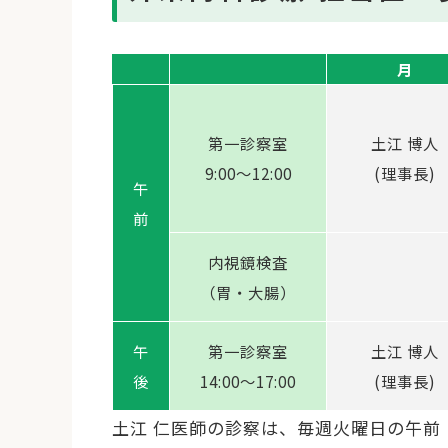
月
第一診察室
土江 博人
9:00〜12:00
(理事長)
午
前
内視鏡検査
（胃・大腸）
午
第一診察室
土江 博人
後
14:00〜17:00
(理事長)
土江 仁医師の診察は、毎週火曜日の午前（