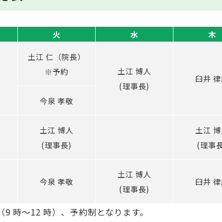
火
水
木
土江 仁（院長）
土江 博人
※予約
臼井 律
(理事長)
今泉 孝敬
土江 博人
土江 博
(理事長)
(理事長
土江 博人
今泉 孝敬
臼井 律
(理事長)
9 時〜12 時）、予約制となります。